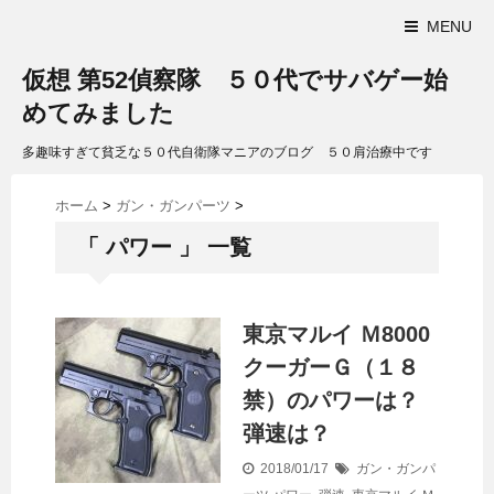
MENU
仮想 第52偵察隊 ５０代でサバゲー始
めてみました
多趣味すぎて貧乏な５０代自衛隊マニアのブログ ５０肩治療中です
ホーム
>
ガン・ガンパーツ
>
「 パワー 」 一覧
東京マルイ Ｍ8000
クーガーＧ（１８
禁）のパワーは？
弾速は？
2018/01/17
ガン・ガンパ