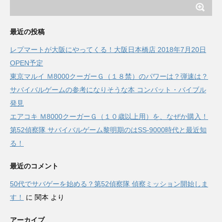
最近の投稿
レプマートが大阪にやってくる！大阪日本橋店 2018年7月20日
OPEN予定
東京マルイ Ｍ8000クーガーＧ（１８禁）のパワーは？弾速は？
サバイバルゲームの参考になりそうな本 コンバット・バイブル
発見
エアコキ Ｍ8000クーガーＧ（１０歳以上用）を、なぜか購入！
第52偵察隊 サバイバルゲーム黎明期のはSS-9000時代と最近知
る！
最近のコメント
50代でサバゲーを始める？第52偵察隊 偵察ミッション開始しま
す！
に
関本
より
アーカイブ